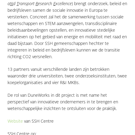
a
N
d
T
ransport
R
esearch
E
xcellence
) brengt onderzoek, beleid en
bedrijfsleven samen de sociale innovatie in Europa te
versterken. Concreet zal het de samenwerking tussen sociale
wetenschappen en STEM aanzwengelen, transdisciplinaire
beleidsaanbevelingen opstellen, en innovatieve stedelijke
initiatieven op het gebied van energie en mobiliteit met raad en
daad bijstaan. Door SSH gemeenschappen hechter te
integreren in beleid en bedrijfsleven kunnen we de transitie
richting CO2 versnellen.
13 partners vanuit verschillende landen zijn betrokken
waaronder drie universiteiten, twee onderzoeksinstituten, twee
koepelorganisaties and vier R&I MKBs.
De rol van DuneWorks in dit project is met name het
perspectief van innovatieve ondernemers in te brengen en
wetenschappelijke inzichten te ontsluiten voor de praktijk.
Website
van SSH Centre
SSH Centre op: